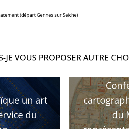
éplacement (départ Gennes sur Seiche)
S-JE VOUS PROPOSER AUTRE CHO
Confé
ïque un art
cartograph
ervice du
du 