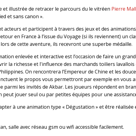
e et illustrée de retracer le parcours du le vitréen
Pierre Ma
ied et sans canon ».
t acteurs et participent à travers des jeux et des animations.
retour en France à l’issue du Voyage (si ils reviennent) un c
lors de cette aventure, ils recevront une superbe médaille.
ation enlevée et interactive est l’occasion de faire un gran
rir la richesse et l'influence des marchands toiliers lavallois
Philippines. On rencontrera l’Empereur de Chine et les dou
i ponctuent le propos vous permettront par exemple en vous a
e parmi les invités de Akbar. Les joueurs répondent en bra
n peut jouer seul ou par petites équipes pour une assistanc
apter à une animation type « Dégustation » et être réalisée
an, salle avec réseau gsm ou wifi accessible facilement.