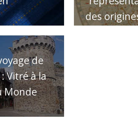
en
représenta
des origine
voyage de
 Vitré à la
u Monde